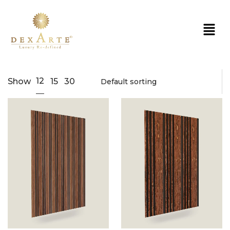
12
Show
15
30